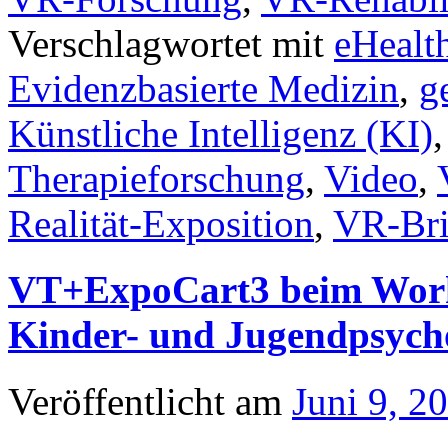
Verschlagwortet mit
eHealt
Evidenzbasierte Medizin
,
g
Künstliche Intelligenz (KI)
Therapieforschung
,
Video
,
Realität-Exposition
,
VR-Bri
VT+ExpoCart3 beim Works
Kinder- und Jugendpsych
Veröffentlicht am
Juni 9, 2