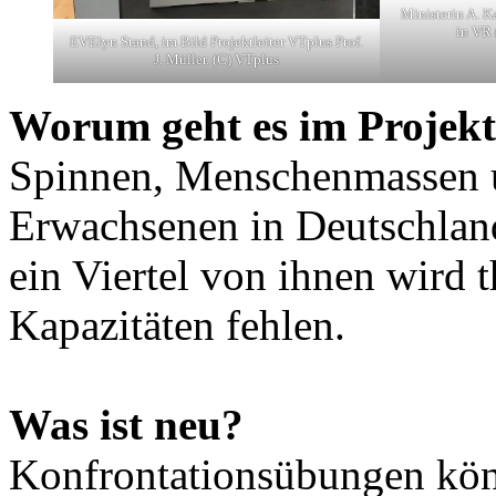
Ministerin A. K
in VR 
EVElyn Stand, im Bild Projektleiter VTplus Prof.
J. Müller. (C) VTplus
Worum geht es im Projek
Spinnen, Menschenmassen u
Erwachsenen in Deutschland
ein Viertel von ihnen wird t
Kapazitäten fehlen.
Was ist neu?
Konfrontationsübungen könn