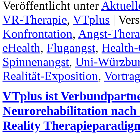
Veröffentlicht unter
Aktuell
VR-Therapie
,
VTplus
|
Vers
Konfrontation
,
Angst-Thera
eHealth
,
Flugangst
,
Health-
Spinnenangst
,
Uni-Würzbu
Realität-Exposition
,
Vortra
VTplus ist Verbundpartn
Neurorehabilitation nach 
Reality Therapieparad