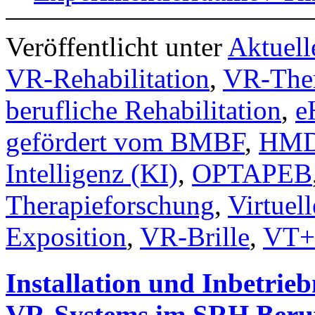
Veröffentlicht unter
Aktuell
VR-Rehabilitation
,
VR-The
berufliche Rehabilitation
,
e
gefördert vom BMBF
,
HM
Intelligenz (KI)
,
OPTAPEB
Therapieforschung
,
Virtuell
Exposition
,
VR-Brille
,
VT+
Installation und Inbetr
VR-Systems im SRH Beru