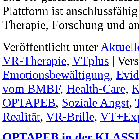
Plattform ist anschlussfähi
Therapie, Forschung und a
Veröffentlicht unter
Aktuell
VR-Therapie
,
VTplus
|
Vers
Emotionsbewältigung
,
Evid
vom BMBF
,
Health-Care
,
K
OPTAPEB
,
Soziale Angst
,
Realität
,
VR-Brille
,
VT+Exp
OPTAPEB in der KI.ASSI