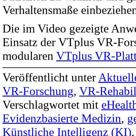
Verhaltensmaße einbeziehe
Die im Video gezeigte Anwe
Einsatz der VTplus VR-For
modularen
VTplus VR-Plat
Veröffentlicht unter
Aktuell
VR-Forschung
,
VR-Rehabil
Verschlagwortet mit
eHealt
Evidenzbasierte Medizin
,
g
Künstliche Intelligenz (KI)