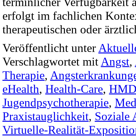
terminlicher Verfügbarkeit 
erfolgt im fachlichen Kont
therapeutischen oder ärztl
Veröffentlicht unter
Aktuell
Verschlagwortet mit
Angst
,
Therapie
,
Angsterkrankung
eHealth
,
Health-Care
,
HM
Jugendpsychotherapie
,
Med
Praxistauglichkeit
,
Soziale 
Virtuelle-Realität-Expositi