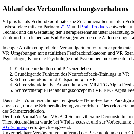
Ablauf des Verbundforschungsvorhabens
VTplus hat als Verbundkoordinator die Zusammenarbeit mit den Ver
insbesondere mit den Partnern
ZTM
und
Brain Products
entworfen un
Technik und die Gestaltung der Therapieszenarien unter Beachtung
Zentrum für Telemedizin Bad Kissingen wurden die Anforderungen an 
In enger Abstimmung mit den Verbundpartnern wurden experimentelle 
VR-Umgebungen mit natürlichen Feedbackindikatoren und VR-Szenarie
Psychologie, Klinische Psychologie und Psychotherapie sowie dem Leh
Elektrodenreduktion und Präsenzerleben
Grundlegende Funktion des Neurofeedback-Trainings in VR
Schmerzinduktion und Entspannung in VR
Schmerzinduktion bei Anwendung von VR-EEG-Alpha Feedb
Schmerztherapie Behandlungskonzept mit VR-EEG-Alpha Fee
Das in den Voruntersuchungen eingesetzte Neurofeedback-Paradigma w
angepasst, um eine Schmerzlinderung zu erreichen. Dies erfordert
der Schmerzreduktion.
Der finale VirtualNoPain VR-BCI Schmerztherapie Demonstrator, mit 
Therapieparadigma wurde bei VTplus getestet und zur Vorbereitung 
AG Schmerz
) erfolgreich eingesetzt.
Unvermeidbare Verzögerungen aufgrund der Beschränkungen der COVI