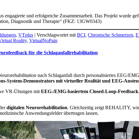
beraus engagierte und erfolgreiche Zusammenarbeit. Das Projekt wurd
ention, Diagnostik und Therapie“ (FKZ: 13GW0343)
ldungen
,
VTplus
|
Verschlagwortet mit
BCI
,
Chronische Schmerzen
,
E
Virtual Reality
,
VirtualNoPain
ofeedback für die Schlaganfallrehabilitation
eurorehabilitation nach Schlaganfall durch personalisiertes EEG/EMG-
ions-System-Demonstrators mit virtueller Realität und EEG-Anste
rsive VR-Übungen mit
EEG-/EMG-basiertem Closed-Loop-Feedback
 der
digitalen Neurorehabilitation
. Gleichzeitig zeigt REHALITY, wie 
 medizinische Anwendungsfelder übertragen lassen.