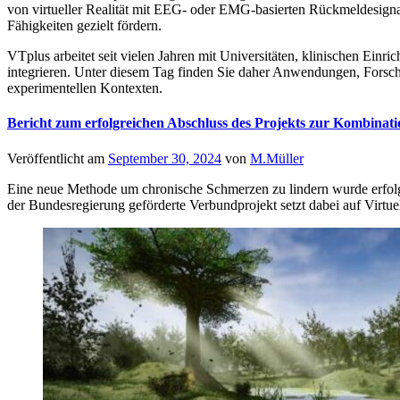
von virtueller Realität mit EEG- oder EMG-basierten Rückmeldesigna
Fähigkeiten gezielt fördern.
VTplus arbeitet seit vielen Jahren mit Universitäten, klinischen E
integrieren. Unter diesem Tag finden Sie daher Anwendungen, Forsc
experimentellen Kontexten.
Bericht zum erfolgreichen Abschluss des Projekts zur Kombinati
Veröffentlicht am
September 30, 2024
von
M.Müller
Eine neue Methode um chronische Schmerzen zu lindern wurde erfo
der Bundesregierung geförderte Verbundprojekt setzt dabei auf Virtu