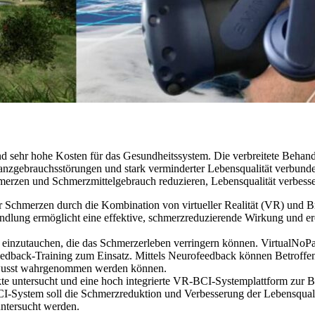
 sehr hohe Kosten für das Gesundheitssystem. Die verbreitete Behandl
nzgebrauchsstörungen und stark verminderter Lebensqualität verbunden.
erzen und Schmerzmittelgebrauch reduzieren, Lebensqualität verbess
 Schmerzen durch die Kombination von virtueller Realität (VR) und Br
lung ermöglicht eine effektive, schmerzreduzierende Wirkung und er
ten einzutauchen, die das Schmerzerleben verringern können. VirtualNoP
back-Training zum Einsatz. Mittels Neurofeedback können Betroffene l
bewusst wahrgenommen werden können.
te untersucht und eine hoch integrierte VR-BCI-Systemplattform zur B
-System soll die Schmerzreduktion und Verbesserung der Lebensqualit
ntersucht werden.