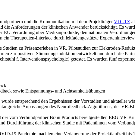
bundpartnern und die Kommunikation mit dem Projektträger
VDI-TZ
ab
d die Anforderungen der klinischen Anwender berücksichtigt. Es wurd
 der EU-Verordnung über Medizinprodukte, den nationalen Verordnun
ein Therapeuten-Interface durch leitfadengestützte Experteninterview
Studien zu Präsenzerleben in VR, Pilotstudien zur Elektroden-Redukti
n zur positiven Stimmungsinduktion entwickelt und durch die Partne
rstuhl f. Interventionspsychologie) getestet. Es wurden fünf experime
ack
dback sowie Entspannungs- und Achtsamkeitsübungen
urde entsprechend den Ergebnissen der Vorstudien und aktueller wisse
e umfangreiche Anpassungen des Neurofeedback-Algorithmus, der VR-B
der vom Verbundpartner Brain Products bereitgestellten EEG-VR-Brill
und Durchführung der klinischen Studie mit Patientinnen vom Verbund
D-19 Pandemie machten eine Verlängerung der Projektlaufzeit bis 1