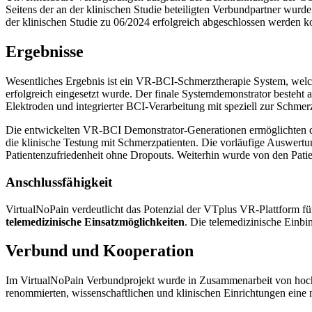
Seitens der an der klinischen Studie beteiligten Verbundpartner wur
der klinischen Studie zu 06/2024 erfolgreich abgeschlossen werden k
Ergebnisse
Wesentliches Ergebnis ist ein VR-BCI-Schmerztherapie System, welche
erfolgreich eingesetzt wurde. Der finale Systemdemonstrator besteht
Elektroden und integrierter BCI-Verarbeitung mit speziell zur Schmer
Die entwickelten VR-BCI Demonstrator-Generationen ermöglichten 
die klinische Testung mit Schmerzpatienten. Die vorläufige Auswertu
Patientenzufriedenheit ohne Dropouts. Weiterhin wurde von den Pati
Anschlussfähigkeit
VirtualNoPain verdeutlicht das Potenzial der VTplus VR-Plattform f
telemedizinische Einsatzmöglichkeiten
. Die telemedizinische Einb
Verbund und Kooperation
Im VirtualNoPain Verbundprojekt wurde in Zusammenarbeit von hoch
renommierten, wissenschaftlichen und klinischen Einrichtungen eine