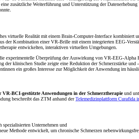
de eine zusätzliche Weiterführung und Unterstützung der Datenerhebun
onnte.
s virtuelle Realität mit einem Brain-Computer-Interface kombiniert un
 aus der Kombination einer VR-Brille mit einem integrierten EEG-Vers
ztherapie entwickelten, interaktiven virtuellen Umgebungen.
die experimentelle Überprüfung der Auswirkung von VR-EEG-Alpha F
ng der klinischen Studie zeigte eine Reduktion der Schmerzstärke und
entinnen ein großes Interesse zur Möglichkeit der Anwendung im häus
ür
VR-BCI-gestützte Anwendungen in der Schmerztherapie
und unte
indung beschreibt das ZTM anhand der
Telemedizinplattform Curafida
 spezialisierten Unternehmen und
 neue Methode entwickelt, um chronische Schmerzen nebenwirkungsfrei 