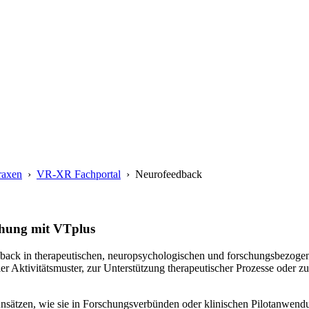
raxen
›
VR-XR Fachportal
›
Neurofeedback
chung mit VTplus
edback in therapeutischen, neuropsychologischen und forschungsbezoge
r Aktivitätsmuster, zur Unterstützung therapeutischer Prozesse oder z
sätzen, wie sie in Forschungsverbünden oder klinischen Pilotanwend