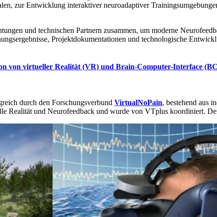
len, zur Entwicklung interaktiver neuroadaptiver Trainingsumgebungen
inrichtungen und technischen Partnern zusammen, um moderne Neurofee
hungsergebnisse, Projektdokumentationen und technologische Entwick
on von virtueller Realität (VR) und Brain-Computer-Interface (B
lgreich durch den Forschungsverbund
VirtualNoPain
, bestehend aus in
elle Realität und Neurofeedback und wurde von VTplus koordiniert. Der