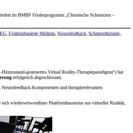
e gefördert im BMBF Förderprogramm „Chronische Schmerzen –
EG
,
Evidenzbasierte Medizin
,
Neurofeedback
,
Schmerztherapie
,
Hirnzustand-gesteuertes Virtual Reality-Therapieparadigma“) hat
uerung
erfolgreich abgeschlossen.
, Neurofeedback-Komponenten und therapierelevanten
sich wiederverwendbare Plattformbausteine aus virtueller Realität,