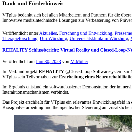
Dank und Förderhinweis
VTplus bedankt sich bei allen Mitarbeitern und Partnern für die ü
Innovative medizintechnische Lösungen zur Verbesserung von Präv
Veröffentlicht unter
Aktuelles
,
Forschung und Entwicklung
,
Presseme
Therapieforschung
,
Uni-Würzburg
,
Universitätsklinikum Würzburg
,
REHALITY Schlussbericht: Virtual Reality und Closed-Loop-Neur
Veröffentlicht am
Juni 30, 2023
von
M.Müller
Im Verbundprojekt
REHALITY
(„Closed-loop Softwaresystem zur N
VTplus sein Teilvorhaben zur
Erarbeitung eines Neurorehabilitat
Im Ergebnis entstand ein softwarebasierter Demonstrator, der imme
Interaktionsmechanismen verbindet.
Das Projekt erschließt für VTplus ein relevantes Entwicklungsfeld in
Biosignalverarbeitung und therapeutischer Steuerung auf zusätzliche