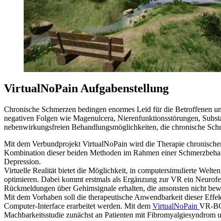
VirtualNoPain Aufgabenstellung
Chronische Schmerzen bedingen enormes Leid für die Betroffenen und
negativen Folgen wie Magenulcera, Nierenfunktionsstörungen, Substa
nebenwirkungsfreien Behandlungsmöglichkeiten, die chronische Schm
Mit dem Verbundprojekt VirtualNoPain wird die Therapie chronischer
Kombination dieser beiden Methoden im Rahmen einer Schmerzbehand
Depression.
Virtuelle Realität bietet die Möglichkeit, in computersimulierte Wel
optimieren. Dabei kommt erstmals als Ergänzung zur VR ein Neurofeed
Rückmeldungen über Gehirnsignale erhalten, die ansonsten nicht 
Mit dem Vorhaben soll die therapeutische Anwendbarkeit dieser Effek
Computer-Interface erarbeitet werden. Mit dem
VirtualNoPain
VR-BCI
Machbarkeitsstudie zunächst an Patienten mit Fibromyalgiesyndrom u