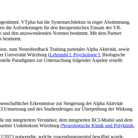
gestimmt. VTplus hat die Systemarchitektur in enger Abstimmung,
en die Anforderungen für den therapeutischen Einsatz der VR-
gen und den anzuwendenden Normen bestimmt. Mit dem Partner
s bestimmt.
on, zum Neurofeedback Training parietaler Alpha Aktivität, sowie
r Universität Würzburg (
Lehrstuhl f. Psychologie I
, Biologische
ntelle Paradigmen zur Untersuchung folgender Aspekte erstellt:
nschaftlicher Erkenntnisse zur Steigerung der Alpha Aktivität
CI Umsetzung und des Studiendesigns zur Überprüfung der Wirkung
e mit integriertem Verstärker, dem integrierten BCI-Modul und dem
partner Uniklinikum Würzburg (
Neurologische Klinik und Polyklinik,
2/2023 notwendig, welche zuwendungsneutral bewilligt wurde.