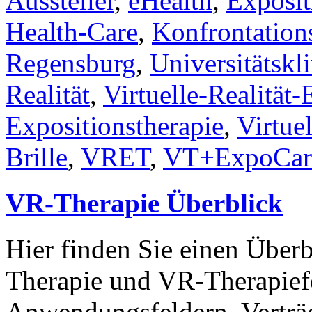
Aussteller
,
eHealth
,
Exposit
Health-Care
,
Konfrontation
Regensburg
,
Universitätsk
Realität
,
Virtuelle-Realität-
Expositionstherapie
,
Virtue
Brille
,
VRET
,
VT+ExpoCar
VR-Therapie Überblick
Hier finden Sie einen Überbl
Therapie und VR-Therapief
Anwendungsfeldern, Verträg