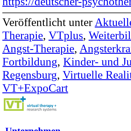
https://deutscher-psychothe
Veröffentlicht unter
Aktuell
Therapie
,
VTplus
,
Weiterbi
Angst-Therapie
,
Angsterkr
Fortbildung
,
Kinder- und J
Regensburg
,
Virtuelle Reali
VT+ExpoCart
Unternehmen