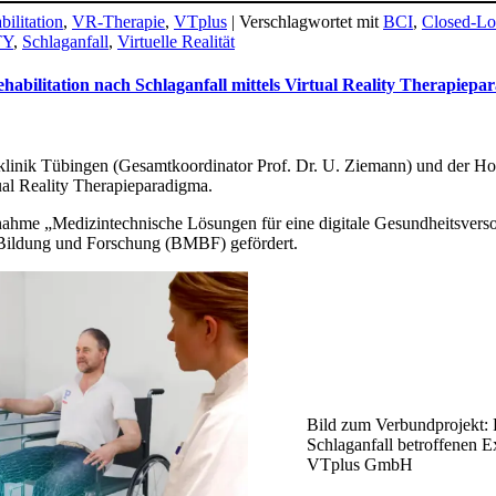
ilitation
,
VR-Therapie
,
VTplus
|
Verschlagwortet mit
BCI
,
Closed-L
TY
,
Schlaganfall
,
Virtuelle Realität
abilitation nach Schlaganfall mittels Virtual Reality Therapi
sklinik Tübingen (Gesamtkoordinator Prof. Dr. U. Ziemann) und der Ho
al Reality Therapieparadigma.
e „Medizintechnische Lösungen für eine digitale Gesundheitsvers
 Bildung und Forschung (BMBF) gefördert.
Bild zum Verbundprojekt: P
Schlaganfall betroffenen E
VTplus GmbH