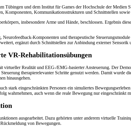
um Tübingen und dem Institut für Games der Hochschule der Medien St
en, Komponenten, Kommunikationsstrukturen und Schnittstellen sowie d
erkörpers, insbesondere Arme und Hände, beschlossen. Ergebnis dieser
ung, Neurofeedback-Komponenten und therapeutische Steuerungsmodule
itert, ergänzt durch Schnittstellen zur Anbindung externer Sensorik
erte VR-Rehabilitationsübungen
 mit virtueller Realität und EEG-/EMG-basierter Ansteuerung. Der Dem
 Steuerung therapierelevanter Schritte genutzt werden. Damit wurde die
rmen hinausgehen.
auch stark eingeschränkten Personen ein simuliertes Bewegungserleben 
olg wahrnehmen, auch wenn die reale Bewegung nur eingeschränkt mög
tion
en ausgearbeitet. Dazu gehörten unter anderem virtuelle Trainingssi
und Rückmeldung von Bewegungen.