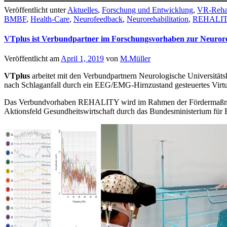
Veröffentlicht unter
Aktuelles
,
Forschung und Entwicklung
,
VR-Rehab
BMBF
,
Health-Care
,
Neurofeedback
,
Neurorehabilitation
,
REHALI
VTplus ist Verbundpartner im Forschungsvorhaben zur Neuroreh
Veröffentlicht am
April 1, 2019
von
M.Müller
VTplus
arbeitet mit den Verbundpartnern Neurologische Universität
nach Schlaganfall durch ein EEG/EMG-Hirnzustand gesteuertes Virtu
Das Verbundvorhaben REHALITY wird im Rahmen der Fördermaßnahm
Aktionsfeld Gesundheitswirtschaft durch das Bundesministerium für