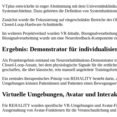
VTplus entwickelte in enger Abstimmung mit dem Universitätsklinik
Systemarchitektur. Dazu gehörten die Definition von Systemfunktion
Zunächst wurde die Fokussierung auf eingeschränkte Bereiche des Ob
Closed-Loop-Hardware-Schnittstelle.
Im weiteren Projektverlauf wurden VR-Inhalte, Biosignalverarbeit
Biosignalverarbeitung wurde um eine Neurofeedback-Komponente erwe
Ergebnis: Demonstrator für individualisi
Als Projektergebnis entstand ein Neurorehabilitations-Demonstrator
Closed-Loop-Ansatz, bei dem physiologische Signale für die zeitliche
geschaffen, die über klassische, rein manuell angeleitete Trainingsfo
Ein zentrales therapeutisches Prinzip von REHALITY besteht darin, 
Umgebungen können Patientinnen und Patienten einen Bewegungserf
Virtuelle Umgebungen, Avatar und Interak
Für REHALITY wurden spezifische VR-Umgebungen und Avatar-Funktion
Ausgestaltung von Avatar-Funktionen für die Veranschaulichung 