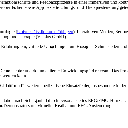
nteraktionsschritte und Feedbackprozesse in einer immersiven und ko
roberflächen sowie App-basierte Übungs- und Therapiesteuerung getes
rologie (
Universitätsklinikum Tübingen
), Interaktiven Medien, Seriou
rschung und Therapie (VTplus GmbH).
e Erfahrung ein, virtuelle Umgebungen um Biosignal-Schnittstellen und 
Demonstrator und dokumentierter Entwicklungspfad relevant. Das Proje
rt werden kann.
attform für weitere medizinische Einsatzfelder, insbesondere in der 
ation nach Schlaganfall durch personalisiertes EEG/EMG-Hirnzustand
em-Demonstrators mit virtueller Realität und EEG-Ansteuerung