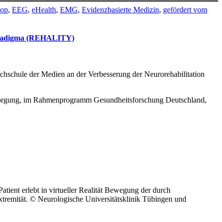
oop
,
EEG
,
eHealth
,
EMG
,
Evidenzbasierte Medizin
,
gefördert vom
eparadigma (REHALITY)
chschule der Medien an der Verbesserung der Neurorehabilitation
orgung, im Rahmenprogramm Gesundheitsforschung Deutschland,
atient erlebt in virtueller Realität Bewegung der durch
xtremität. © Neurologische Universitätsklinik Tübingen und