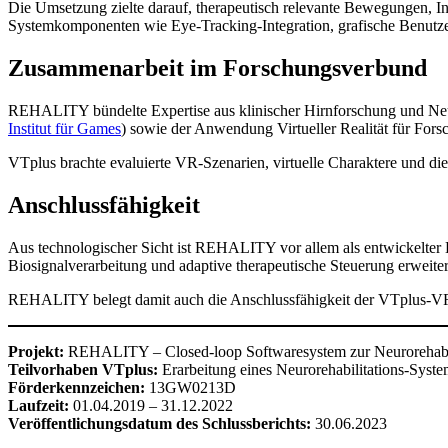
Die Umsetzung zielte darauf, therapeutisch relevante Bewegungen, I
Systemkomponenten wie Eye-Tracking-Integration, grafische Benutze
Zusammenarbeit im Forschungsverbund
REHALITY bündelte Expertise aus klinischer Hirnforschung und Neu
Institut für Games
) sowie der Anwendung Virtueller Realität für Fo
VTplus brachte evaluierte VR-Szenarien, virtuelle Charaktere und di
Anschlussfähigkeit
Aus technologischer Sicht ist REHALITY vor allem als entwickelter 
Biosignalverarbeitung und adaptive therapeutische Steuerung erweite
REHALITY belegt damit auch die Anschlussfähigkeit der VTplus-VR-Pl
Projekt:
REHALITY – Closed-loop Softwaresystem zur Neurorehabilit
Teilvorhaben VTplus:
Erarbeitung eines Neurorehabilitations-Syst
Förderkennzeichen:
13GW0213D
Laufzeit:
01.04.2019 – 31.12.2022
Veröffentlichungsdatum des Schlussberichts:
30.06.2023