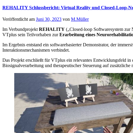
REHALITY Schlussbericht: Virtual Reality und Closed-Loop-Neur
Veröffentlicht am
Juni 30, 2023
von
M.Müller
Im Verbundprojekt
REHALITY
(„Closed-loop Softwaresystem zur N
VTplus sein Teilvorhaben zur
Erarbeitung eines Neurorehabilitat
Im Ergebnis entstand ein softwarebasierter Demonstrator, der imme
Interaktionsmechanismen verbindet.
Das Projekt erschließt für VTplus ein relevantes Entwicklungsfeld in
Biosignalverarbeitung und therapeutischer Steuerung auf zusätzliche