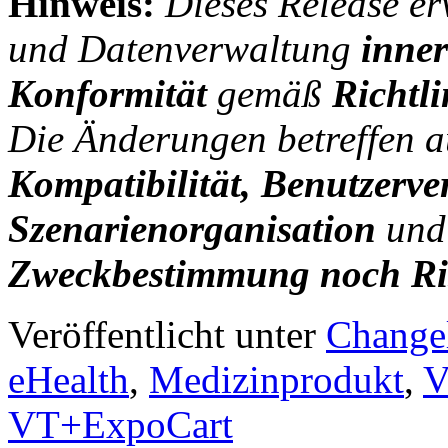
Hinweis:
Dieses Release er
und Datenverwaltung
inne
Konformität
gemäß
Richtl
Die Änderungen betreffen a
Kompatibilität, Benutzerv
Szenarienorganisation
un
Zweckbestimmung noch Ris
Veröffentlicht unter
Change
eHealth
,
Medizinprodukt
,
V
VT+ExpoCart