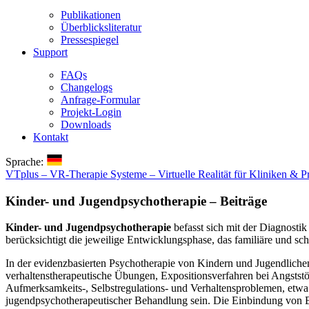
Publikationen
Überblicksliteratur
Pressespiegel
Support
FAQs
Changelogs
Anfrage-Formular
Projekt-Login
Downloads
Kontakt
Sprache:
VTplus – VR-Therapie Systeme – Virtuelle Realität für Kliniken & P
Kinder- und Jugendpsychotherapie – Beiträge
Kinder- und Jugendpsychotherapie
befasst sich mit der Diagnosti
berücksichtigt die jeweilige Entwicklungsphase, das familiäre und s
In der evidenzbasierten Psychotherapie von Kindern und Jugendlichen
verhaltenstherapeutische Übungen, Expositionsverfahren bei Angstst
Aufmerksamkeits-, Selbstregulations- und Verhaltensproblemen, et
jugendpsychotherapeutischer Behandlung sein. Die Einbindung von B