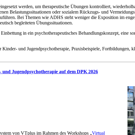
ingesetzt werden, um therapeutische Übungen kontrolliert, wiederholba
ogenen Belastungssituationen oder sozialem Rückzugs- und Vermeidung
hzuführen. Bei Themen wie ADHS steht weniger die Exposition im enger
utisch begleiteten Übungssituationen.
e Einbettung in ein psychotherapeutisches Behandlungskonzept, eine sor
 der Kinder- und Jugendpsychotherapie, Praxisbeispiele, Fortbildunge
r- und Jugendpsychotherapie auf dem DPK 2026
ystem von VTplus im Rahmen des Workshops „
Virtual