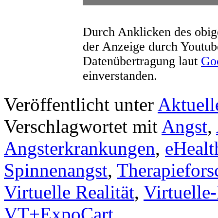
Durch Anklicken des obige
der Anzeige durch Youtub
Datenübertragung laut
Goo
einverstanden.
Veröffentlicht unter
Aktuell
Verschlagwortet mit
Angst
,
Angsterkrankungen
,
eHealt
Spinnenangst
,
Therapiefor
Virtuelle Realität
,
Virtuelle
VT+ExpoCart