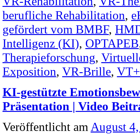
VR-Rehabilitation
,
VR-The
berufliche Rehabilitation
,
e
gefördert vom BMBF
,
HM
Intelligenz (KI)
,
OPTAPEB
Therapieforschung
,
Virtuell
Exposition
,
VR-Brille
,
VT+
KI-gestützte Emotionsbe
Präsentation | Video Beitr
Veröffentlicht am
August 4,