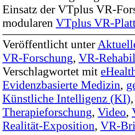
Einsatz der VTplus VR-For
modularen
VTplus VR-Plat
Veröffentlicht unter
Aktuell
VR-Forschung
,
VR-Rehabil
Verschlagwortet mit
eHealt
Evidenzbasierte Medizin
,
g
Künstliche Intelligenz (KI)
Therapieforschung
,
Video
,
Realität-Exposition
,
VR-Bri