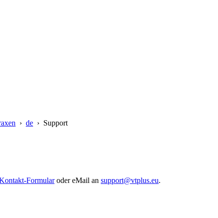
raxen
›
de
› Support
Kontakt-Formular
oder eMail an
support@vtplus.eu
.