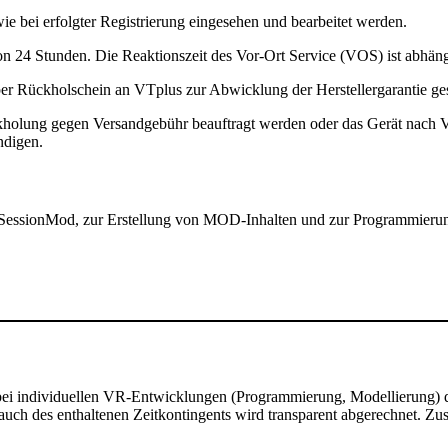
ie bei erfolgter Registrierung eingesehen und bearbeitet werden.
on 24 Stunden. Die Reaktionszeit des Vor-Ort Service (VOS) ist abhän
 per Rückholschein an VTplus zur Abwicklung der Herstellergarantie g
ückholung gegen Versandgebühr beauftragt werden oder das Gerät nac
digen.
SessionMod, zur Erstellung von MOD-Inhalten und zur Programmierun
 bei individuellen VR-Entwicklungen (Programmierung, Modellierung)
uch des enthaltenen Zeitkontingents wird transparent abgerechnet. Zus