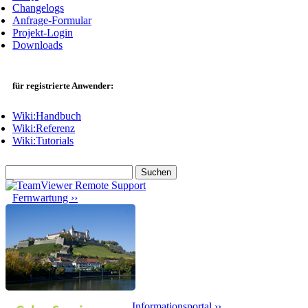
Changelogs
Anfrage-Formular
Projekt-Login
Downloads
für registrierte Anwender:
Wiki:Handbuch
Wiki:Referenz
Wiki:Tutorials
Suche
nach:
Fernwartung ››
Informationsportal ››