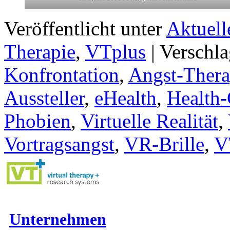
Veröffentlicht unter
Aktuell
Therapie
,
VTplus
|
Verschla
Konfrontation
,
Angst-Thera
Aussteller
,
eHealth
,
Health-
Phobien
,
Virtuelle Realität
,
Vortragsangst
,
VR-Brille
,
V
Unternehmen