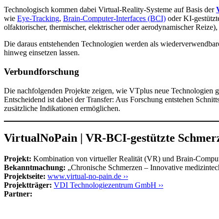
Technologisch kommen dabei Virtual-Reality-Systeme auf Basis der
wie
Eye-Tracking
,
Brain-Computer-Interfaces (BCI)
oder KI-gestützt
olfaktorischer, thermischer, elektrischer oder aerodynamischer Reize)
Die daraus entstehenden Technologien werden als wiederverwendbare
hinweg einsetzen lassen.
Verbundforschung
Die nachfolgenden Projekte zeigen, wie VTplus neue Technologien ge
Entscheidend ist dabei der Transfer: Aus Forschung entstehen Schni
zusätzliche Indikationen ermöglichen.
VirtualNoPain | VR-BCI-gestützte Schmer
Projekt:
Kombination von virtueller Realität (VR) und Brain-Comput
Bekanntmachung:
„Chronische Schmerzen – Innovative medizintec
Projektseite:
www.virtual-no-pain.de ››
Projektträger:
VDI Technologiezentrum GmbH ››
Partner: