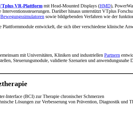
VTplus VR-Plattform
mit Head-Mounted Displays (
HMD
), PowerWa
e Interventionssteuerungen. Darüber hinaus unterstützt VTplus Forsch
,
Bewegungssimulatoren
sowie bildgebenden Verfahren wie der funkti
 Plattformmodule entwickelt, die sich über verschiedene klinische 
meinsam mit Universitäten, Kliniken und industriellen
Partnern
entwic
ttstellen, Steuerungsmodule, validierte Szenarien und anwendungsnahe
ztherapie
er-Interface (BCI) zur Therapie chronischer Schmerzen
hnische Lösungen zur Verbesserung von Prävention, Diagnostik und T