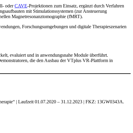
ll- oder
CAVE
-Projektionen zum Einsatz, ergänzt durch Verfahren
ungsaufbauten mit Stimulationssystemen (zur Ansteuerung
onellen Magnetresonanztomographie (fMRT).
Anwendungen, Forschungsumgebungen und digitale Therapieszenarien
kelt, evaluiert und in anwendungsnahe Module überführt.
 Demonstratoren, die den Ausbau der VTplus VR-Plattform in
herapie“ | Laufzeit 01.07.2020 – 31.12.2023 | FKZ: 13GW0343A.