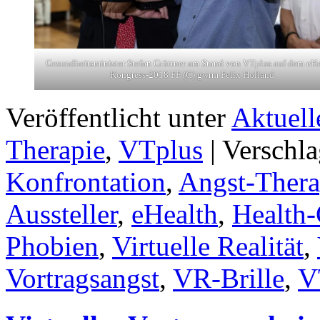
Gesundheitsminister Stefan Grüttner am Stand von VTplus auf dem eHe
Kongress-2018 FF (C) gwrm Felix Holland
Veröffentlicht unter
Aktuell
Therapie
,
VTplus
|
Verschla
Konfrontation
,
Angst-Thera
Aussteller
,
eHealth
,
Health-
Phobien
,
Virtuelle Realität
,
Vortragsangst
,
VR-Brille
,
V