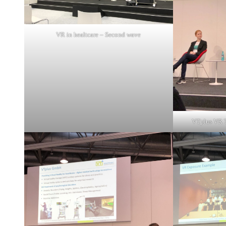
VR in healtcare – Second wave
VTplus VR T