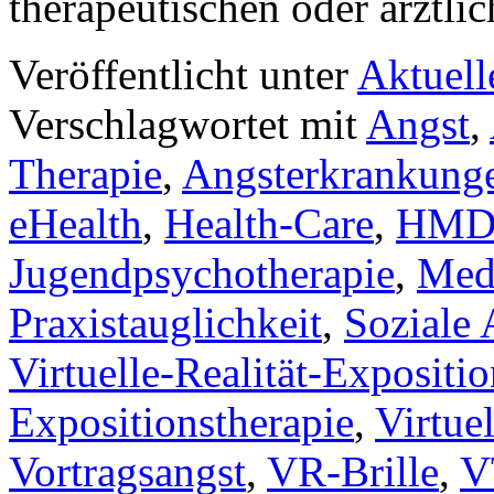
therapeutischen oder ärztl
Veröffentlicht unter
Aktuell
Verschlagwortet mit
Angst
,
Therapie
,
Angsterkrankung
eHealth
,
Health-Care
,
HM
Jugendpsychotherapie
,
Med
Praxistauglichkeit
,
Soziale 
Virtuelle-Realität-Expositi
Expositionstherapie
,
Virtue
Vortragsangst
,
VR-Brille
,
V