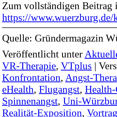
Zum vollständigen Beitrag
https://www.wuerzburg.de/k
Quelle: Gründermagazin W
Veröffentlicht unter
Aktuell
VR-Therapie
,
VTplus
|
Vers
Konfrontation
,
Angst-Thera
eHealth
,
Flugangst
,
Health-
Spinnenangst
,
Uni-Würzbu
Realität-Exposition
,
Vortra