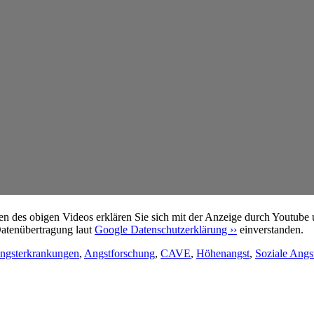
n des obigen Videos erklären Sie sich mit der Anzeige durch Youtube 
atenübertragung laut
Google Datenschutzerklärung ››
einverstanden.
ngsterkrankungen
,
Angstforschung
,
CAVE
,
Höhenangst
,
Soziale Angs