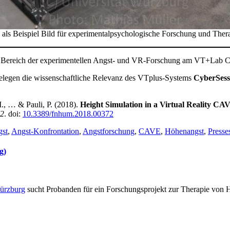
 Beispiel Bild für experimentalpsychologische Forschung und Therapi
em Bereich der experimentellen Angst- und VR-Forschung am VT+Lab 
belegen die wissenschaftliche Relevanz des VTplus-Systems
CyberSess
M., … & Pauli, P. (2018).
Height Simulation in a Virtual Reality CAV
72
. doi:
10.3389/fnhum.2018.00372
st
,
Angst-Konfrontation
,
Angstforschung
,
CAVE
,
Höhenangst
,
Presse
g)
Würzburg
sucht Probanden für ein Forschungsprojekt zur Therapie von Hö