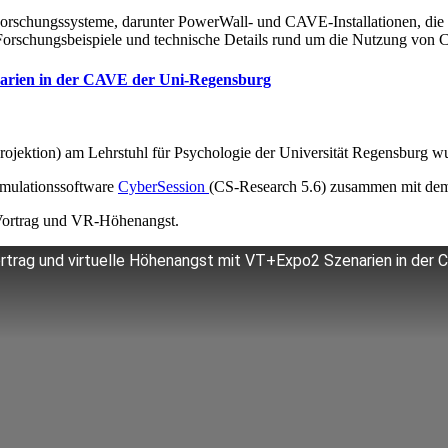
-Forschungssysteme, darunter PowerWall- und CAVE-Installationen, die
, Forschungsbeispiele und technische Details rund um die Nutzung v
narien in der CAVE der Uni-Regensburg
ojektion) am Lehrstuhl für Psychologie der Universität Regensburg wu
mulationssoftware
CyberSession
(CS-Research 5.6) zusammen mit de
-Vortrag und VR-Höhenangst.
ortrag und virtuelle Höhenangst mit VT+Expo2 Szenarien in der 