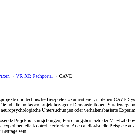
raxen
›
VR-XR Fachportal
›
CAVE
sprojekte und technische Beispiele dokumentieren, in denen CAVE-Sy
. Die Inhalte umfassen projektbezogene Demonstrationen, Studienergeb
neuropsychologische Untersuchungen oder verhaltensbasierte Experim
auflösende Projektionsumgebungen, Forschungsbeispiele der VT+Lab 
se experimentelle Kontrolle erfordern. Auch audiovisuelle Beispiele a
 Beiträge sein.