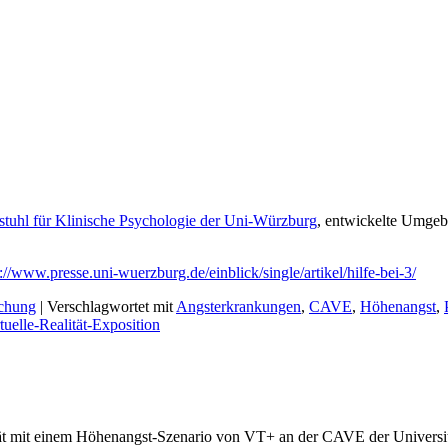
stuhl für Klinische Psychologie der Uni-Würzburg
, entwickelte Umgeb
://www.presse.uni-wuerzburg.de/einblick/single/artikel/hilfe-bei-3/
chung
|
Verschlagwortet mit
Angsterkrankungen
,
CAVE
,
Höhenangst
,
tuelle-Realität-Exposition
lität mit einem Höhenangst-Szenario von VT+ an der CAVE der Universi