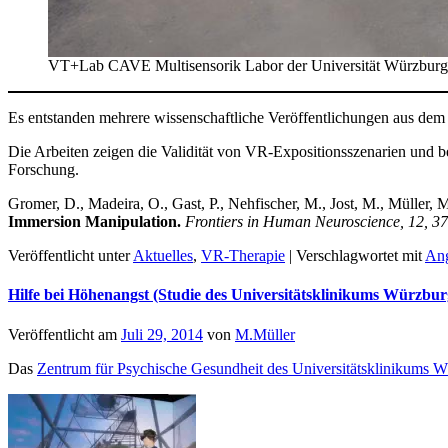
VT+Lab CAVE Multisensorik Labor der Universität Würzburg als
Es entstanden mehrere wissenschaftliche Veröffentlichungen aus d
Die Arbeiten zeigen die Validität von VR-Expositionsszenarien und 
Forschung.
Gromer, D., Madeira, O., Gast, P., Nehfischer, M., Jost, M., Müller, 
Immersion Manipulation.
Frontiers in Human Neuroscience
, 12, 3
Veröffentlicht unter
Aktuelles
,
VR-Therapie
|
Verschlagwortet mit
Ang
Hilfe bei Höhenangst (Studie des Universitätsklinikums Würzbur
Veröffentlicht am
Juli 29, 2014
von
M.Müller
Das
Zentrum für Psychische Gesundheit des Universitätsklinikums 