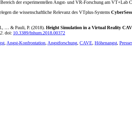
em Bereich der experimentellen Angst- und VR-Forschung am VT+Lab 
belegen die wissenschaftliche Relevanz des VTplus-Systems
CyberSess
M., … & Pauli, P. (2018).
Height Simulation in a Virtual Reality CAV
72
. doi:
10.3389/fnhum.2018.00372
st
,
Angst-Konfrontation
,
Angstforschung
,
CAVE
,
Höhenangst
,
Presse