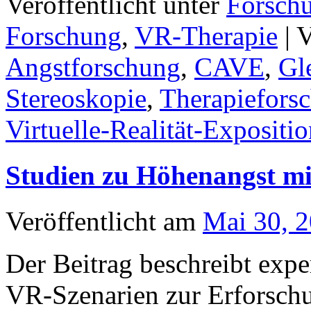
Veröffentlicht unter
Forsch
Forschung
,
VR-Therapie
|
V
Angstforschung
,
CAVE
,
Gl
Stereoskopie
,
Therapiefors
Virtuelle-Realität-Expositi
Studien zu Höhenangst m
Veröffentlicht am
Mai 30, 
Der Beitrag beschreibt exp
VR-Szenarien zur Erforsch