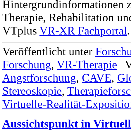
Hintergrundinformationen zu
Therapie, Rehabilitation u
VTplus
VR-XR Fachportal
.
Veröffentlicht unter
Forsch
Forschung
,
VR-Therapie
|
V
Angstforschung
,
CAVE
,
Gl
Stereoskopie
,
Therapiefors
Virtuelle-Realität-Expositi
Aussichtspunkt in Virtuell