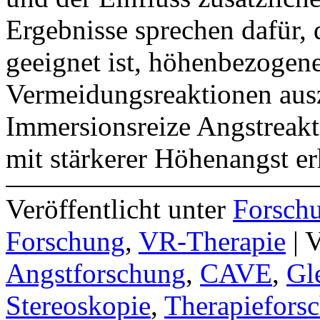
Ergebnisse sprechen dafür
geeignet ist, höhenbezogen
Vermeidungsreaktionen ausz
Immersionsreize Angstreakt
mit stärkerer Höhenangst e
Veröffentlicht unter
Forsch
Forschung
,
VR-Therapie
|
V
Angstforschung
,
CAVE
,
Gl
Stereoskopie
,
Therapiefors