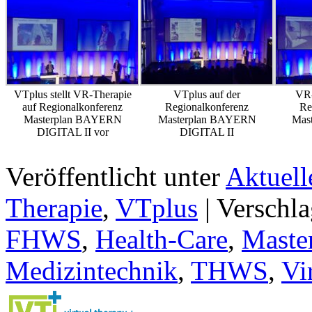
VTplus stellt VR-Therapie
VTplus auf der
VR-
auf Regionalkonferenz
Regionalkonferenz
Re
Masterplan BAYERN
Masterplan BAYERN
Mas
DIGITAL II vor
DIGITAL II
Veröffentlicht unter
Aktuell
Therapie
,
VTplus
|
Verschla
FHWS
,
Health-Care
,
Maste
Medizintechnik
,
THWS
,
Vi