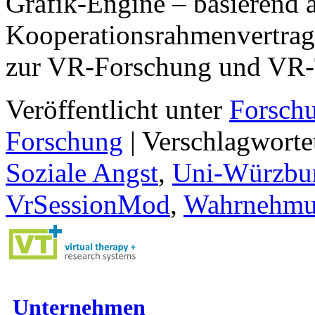
Grafik-Engine – basierend 
Kooperationsrahmenvertrag
zur VR-Forschung und VR-T
Veröffentlicht unter
Forsch
Forschung
|
Verschlagworte
Soziale Angst
,
Uni-Würzbu
VrSessionMod
,
Wahrnehm
Unternehmen