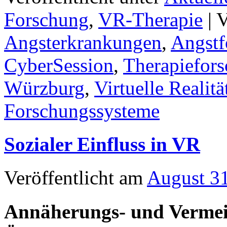
Forschung
,
VR-Therapie
|
V
Angsterkrankungen
,
Angstf
CyberSession
,
Therapiefor
Würzburg
,
Virtuelle Realitä
Forschungssysteme
Sozialer Einfluss in VR
Veröffentlicht am
August 3
Annäherungs- und Vermeid