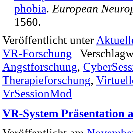
phobia
.
European Neuro
1560.
Veröffentlicht unter
Aktuell
VR-Forschung
|
Verschlagw
Angstforschung
,
CyberSess
Therapieforschung
,
Virtuel
VrSessionMod
VR-System Präsentation 
Veröffentlicht am
November