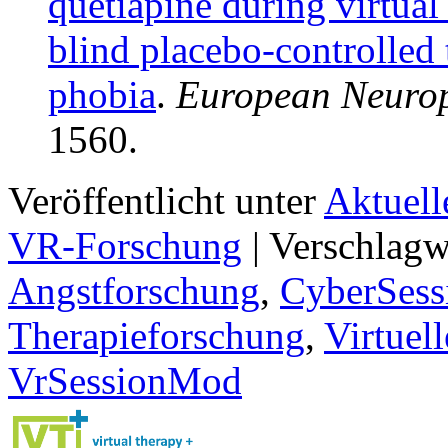
quetiapine during virtua
blind placebo-controlled t
phobia
.
European Neuro
1560.
Veröffentlicht unter
Aktuell
VR-Forschung
|
Verschlagw
Angstforschung
,
CyberSess
Therapieforschung
,
Virtuel
VrSessionMod