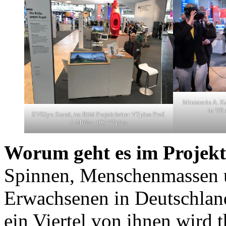
Ministerin A. K
in VR 
EVElyn Stand, im Bild Projektleiter VTplus Prof.
J. Müller. (C) VTplus
Worum geht es im Projek
Spinnen, Menschenmassen u
Erwachsenen in Deutschland
ein Viertel von ihnen wird t