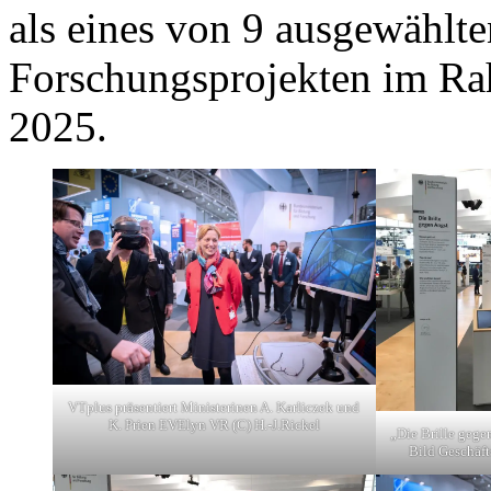
als eines von 9 ausgewählt
Forschungsprojekten im Ra
2025.
VTplus präsentiert Ministerinen A. Karliczek und
K. Prien EVElyn VR (C) H.-J.Rickel
„Die Brille geg
Bild Geschäft