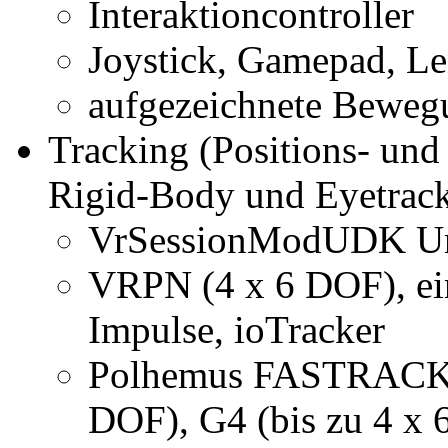
Interaktioncontroller
Joystick, Gamepad, L
aufgezeichnete Beweg
Tracking (Positions- und
Rigid-Body und Eyetrac
VrSessionModUDK Unr
VRPN (4 x 6 DOF), ein
Impulse, ioTracker
Polhemus FASTRACK (4
DOF), G4 (bis zu 4 x 